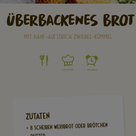
überbackenes brot
Mit Hanf-aufstrich zwiebel-kümmel
4
leicht
20 Min
zutaten
• 8 Scheiben Weißbrot oder Brötchen
• Butter