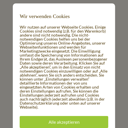
Das Ganze solange in dem vorgeheizten
Backofen überbacken bis der Käse geschmolzen
Wir verwenden Cookies
ist.
Wir nutzen auf unserer Webseite Cookies. Einige
Cookies sind notwendig (z.B. für den Warenkorb)
Tipp: Dazu passt ein frischer Salat.
andere sind nicht notwendig. Die nicht-
notwendigen Cookies helfen uns bei der
Optimierung unseres Online-Angebotes, unserer
Webseitenfunktionen und werden für
Guten Appetit!
Marketingzwecke eingesetzt. Die Einwilligung
umfasst die Speicherung von Informationen auf
Ihrem Endgerät, das Auslesen personenbezogener
Daten sowie deren Verarbeitung. Klicken Sie auf
„Alle akzeptieren“, um in den Einsatz von nicht
notwendigen Cookies einzuwilligen oder auf „Alle
ablehnen“, wenn Sie sich anders entscheiden. Sie
Produkte aus diesem Rezept
können unter „Einstellungen verwalten“
detaillierte Informationen der von uns
eingesetzten Arten von Cookies erhalten und
deren Einstellungen aufrufen. Sie können die
Einstellungen jederzeit aufrufen und Cookies
auch nachträglich jederzeit abwählen (z.B. in der
Datenschutzerklärung oder unten auf unserer
Webseite).
Alle akzeptieren